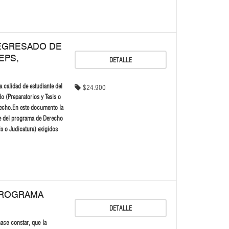
EGRESADO DE
EPS,
DETALLE
 calidad de estudiante del
$24.900
 (Preparatorios y Tesis o
recho.En este documento la
te del programa de Derecho
is o Judicatura) exigidos
PROGRAMA
DETALLE
ace constar, que la