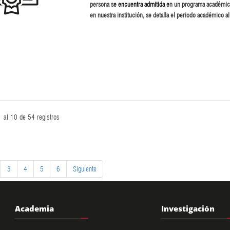
persona s
e
encuentra admitida e
n un programa académic
en nuestra institución, se detalla el periodo académico al
1
al
10
de
54
registros
3
4
5
6
Siguiente