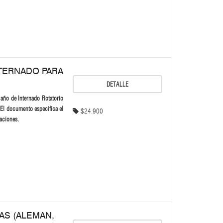
NTERNADO PARA
DETALLE
 año de Internado Rotatorio
n. El documento especifica el
$24.900
icaciones.
AS (ALEMAN,